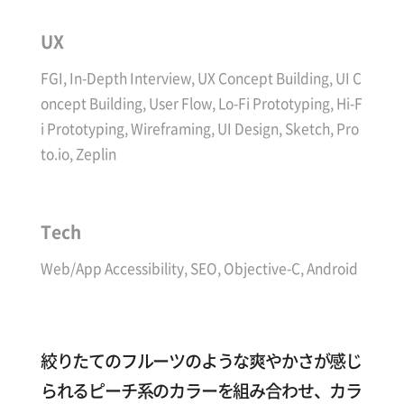
UX
FGI, In-Depth Interview, UX Concept Building, UI C
oncept Building, User Flow, Lo-Fi Prototyping, Hi-F
i Prototyping, Wireframing, UI Design, Sketch, Pro
to.io, Zeplin
Tech
Web/App Accessibility, SEO, Objective-C, Android
絞りたてのフルーツのような爽やかさが感じ
られるピーチ系のカラーを組み合わせ、カラ