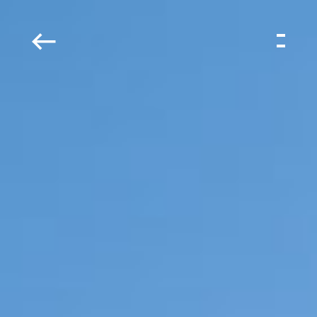
본
G
문
o
시
o
작
d
s
상
세