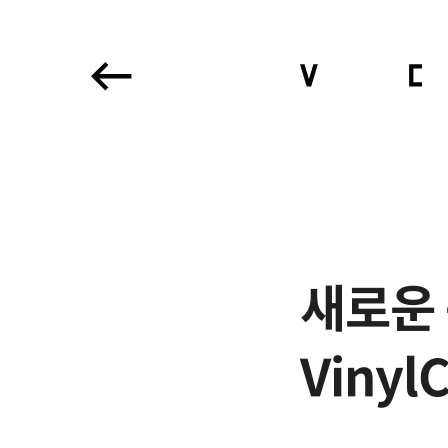
본
N
문
e
시
w
작
s
상
세
새로운 
Vinyl